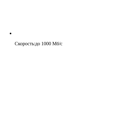
Скорость
:
до
1000
Мб/c