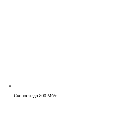
Скорость
:
до
800
Мб/c