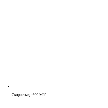
Скорость
:
до
600
Мб/c