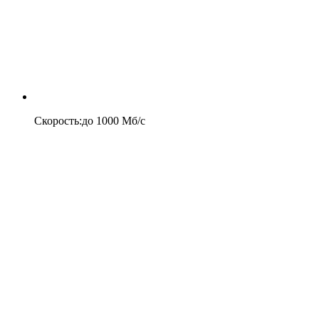
Скорость
:
до
1000
Мб/c