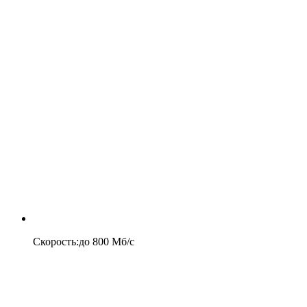
Скорость
:
до
800
Мб/c