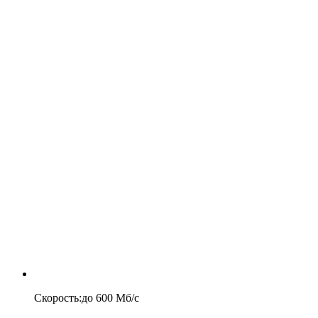
Скорость
:
до
600
Мб/c