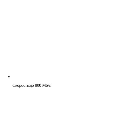
Скорость
:
до
800
Мб/c