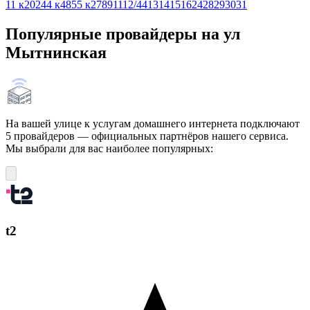
1
1 к20
2
4
4 к48
5
5 к2
7
8
9
11
12/44
13
14
15
16
24
28
29
30
31
Популярные провайдеры на ул
Мытнинская
На вашей улице к услугам домашнего интернета подключают
5 провайдеров — официальных партнёров нашего сервиса.
Мы выбрали для вас наиболее популярных:
t2