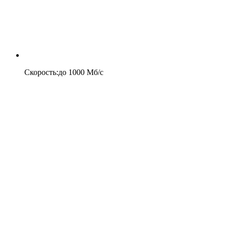
Скорость
:
до
1000
Мб/c