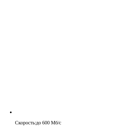
Скорость
:
до
600
Мб/c