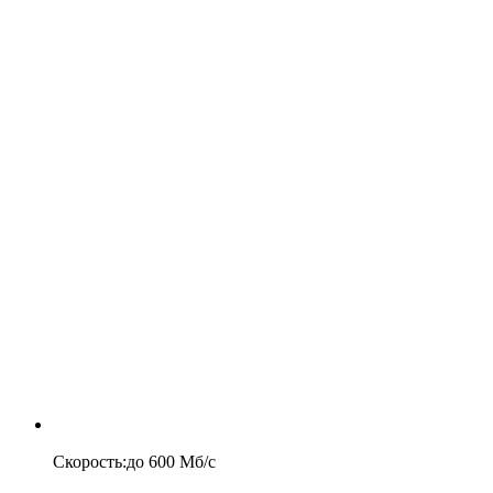
Скорость
:
до
600
Мб/c