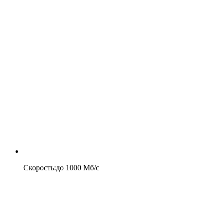
Скорость
:
до
1000
Мб/c