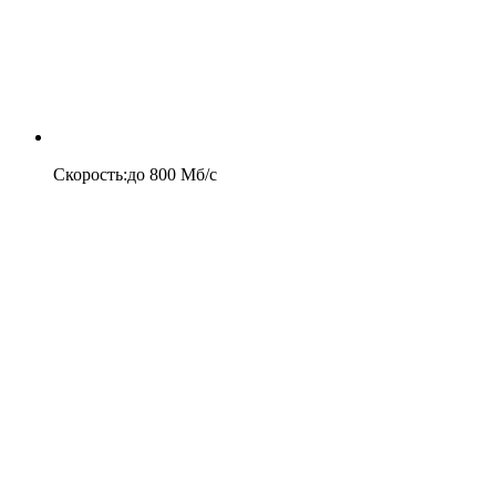
Скорость
:
до
800
Мб/c