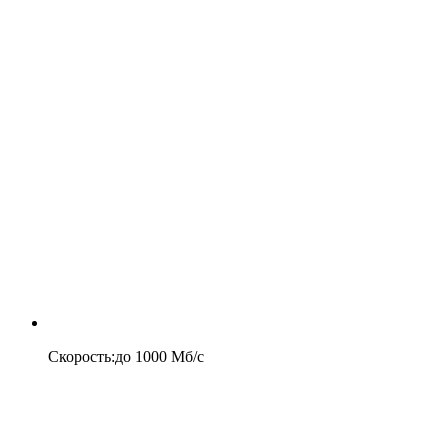
Скорость
:
до
1000
Мб/c