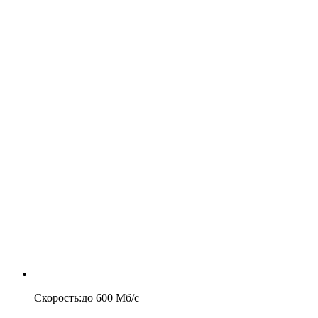
Скорость
:
до
600
Мб/c