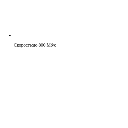
Скорость
:
до
800
Мб/c