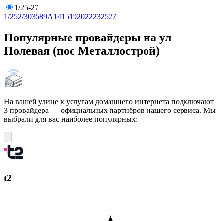
1/25-27
1/25
2/30
3
5
8
9А
14
15
19
20
22
23
25
27
Популярные провайдеры на ул
Полевая (пос Металлострой)
На вашей улице к услугам домашнего интернета подключают
3 провайдера — официальных партнёров нашего сервиса. Мы
выбрали для вас наиболее популярных:
t2