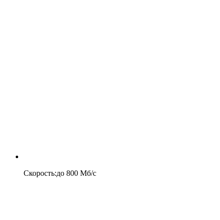
Скорость
:
до
800
Мб/c