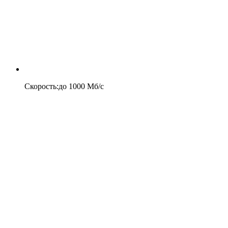
Скорость
:
до
1000
Мб/c