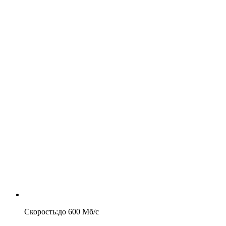
Скорость
:
до
600
Мб/c