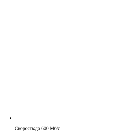
Скорость
:
до
600
Мб/c