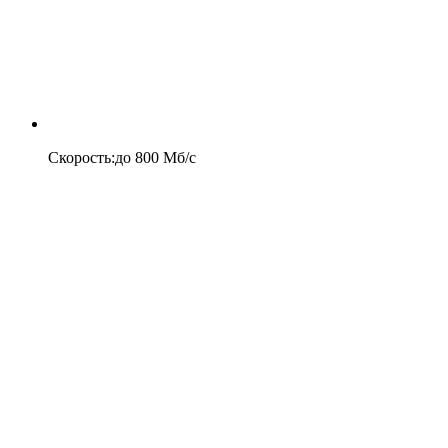
Скорость
:
до
800
Мб/c