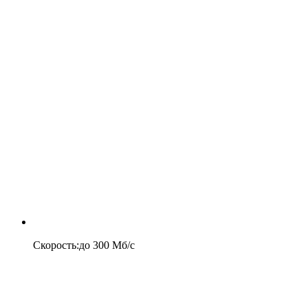
Скорость
:
до
300
Мб/c