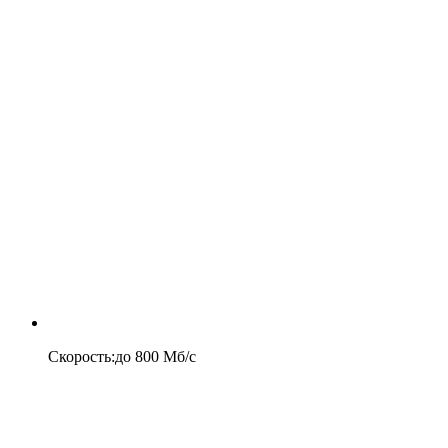
Скорость
:
до
800
Мб/c