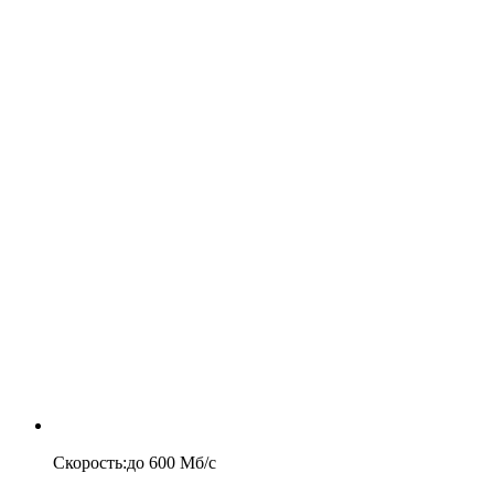
Скорость
:
до
600
Мб/c