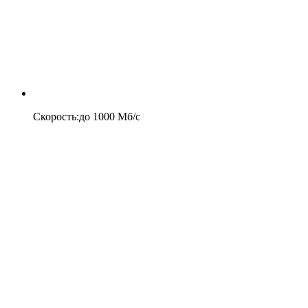
Скорость
:
до
1000
Мб/c