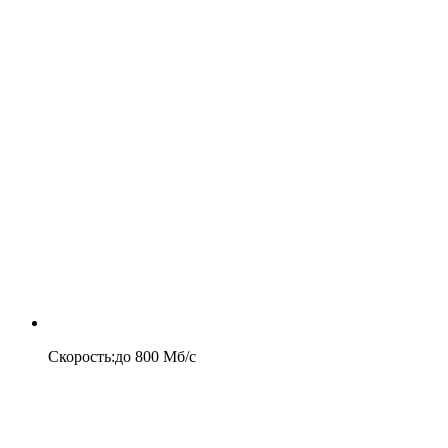
Скорость
:
до
800
Мб/c