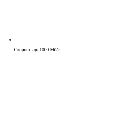
Скорость
:
до
1000
Мб/c