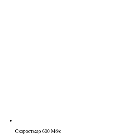
Скорость
:
до
600
Мб/c