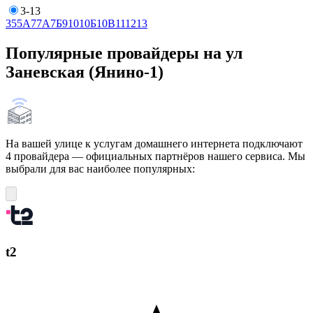
3-13
3
5
5А
7
7А
7Б
9
10
10Б
10В
11
12
13
Популярные провайдеры на ул
Заневская (Янино-1)
На вашей улице к услугам домашнего интернета подключают
4 провайдера — официальных партнёров нашего сервиса. Мы
выбрали для вас наиболее популярных:
t2