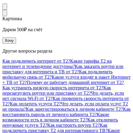
Картинка
Дарим 500₽ на счёт
Хочу
Другие вопросы раздела
Как подключить интернет от T2?
Какие тарифы T2 на
интернет и телевидение доступны?
Как заказать роутер или
приставку для интернета и ТВ от T2?
Как подключить
мобильную связь от T2?
Какие услуги входят в пакет Интернет
+ ТВ от T2?
Почему не работает домашний интернет от T2?
Как устранить низкую скорость интернета от T2?
Как
перезагрузить роутер или приставку от T2?
Что делать, если
нет сигнала Wi-Fi от T2?
Как проверить скорость интернета от
T2?
Как оплатить услуги T2?
Что делать, если оплата услуг T2
не прошла?
Как зарегистрироваться в личном кабинете T2?
Как
восстановить пароль от личного кабинета T2?
Какие
возможности есть в личном кабинете T2?
Как отключить
ненужные услуги T2?
Как настроить роутер T2?
Как
подключить приставку T2 для интерактивного ТВ?
Какие