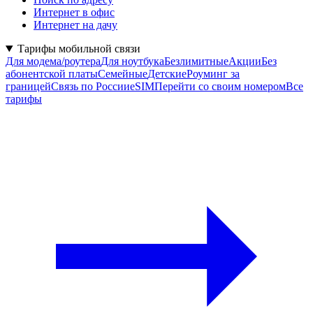
Интернет в офис
Интернет на дачу
Тарифы мобильной связи
Для модема/роутера
Для ноутбука
Безлимитные
Акции
Без
абонентской платы
Семейные
Детские
Роуминг за
границей
Связь по России
eSIM
Перейти со своим номером
Все
тарифы