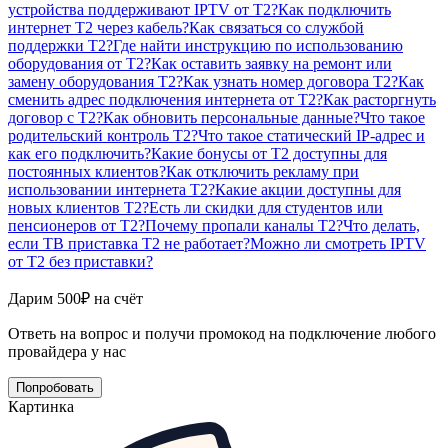
устройства поддерживают IPTV от T2?
Как подключить
интернет T2 через кабель?
Как связаться со службой
поддержки T2?
Где найти инструкцию по использованию
оборудования от T2?
Как оставить заявку на ремонт или
замену оборудования T2?
Как узнать номер договора T2?
Как
сменить адрес подключения интернета от T2?
Как расторгнуть
договор с T2?
Как обновить персональные данные?
Что такое
родительский контроль T2?
Что такое статический IP-адрес и
как его подключить?
Какие бонусы от T2 доступны для
постоянных клиентов?
Как отключить рекламу при
использовании интернета T2?
Какие акции доступны для
новых клиентов T2?
Есть ли скидки для студентов или
пенсионеров от T2?
Почему пропали каналы T2?
Что делать,
если ТВ приставка T2 не работает?
Можно ли смотреть IPTV
от T2 без приставки?
Дарим 500₽ на счёт
Ответь на вопрос и получи промокод на подключение любого
провайдера у нас
Попробовать
Картинка