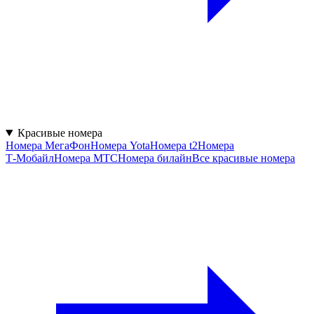
Красивые номера
Номера МегаФон
Номера Yota
Номера t2
Номера
Т‑Мобайл
Номера МТС
Номера билайн
Все красивые номера