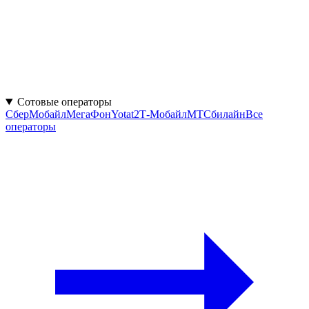
Сотовые операторы
СберМобайл
МегаФон
Yota
t2
Т‑Мобайл
МТС
билайн
Все
операторы