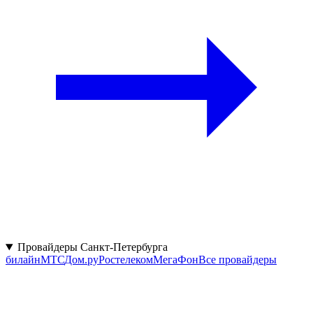
Провайдеры Санкт-Петербурга
билайн
МТС
Дом.ру
Ростелеком
МегаФон
Все провайдеры