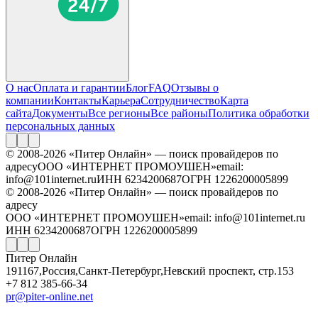
О нас
Оплата и гарантии
Блог
FAQ
Отзывы о
компании
Контакты
Карьера
Сотрудничество
Карта
сайта
Документы
Все регионы
Все районы
Политика обработки
персональных данных
© 2008-2026 «Питер Онлайн» — поиск провайдеров по
адресу
ООО «ИНТЕРНЕТ ПРОМОУШЕН»
email:
info@101internet.ru
ИНН 6234200687
ОГРН 1226200005899
© 2008-2026 «Питер Онлайн» — поиск провайдеров по
адресу
ООО «ИНТЕРНЕТ ПРОМОУШЕН»
email: info@101internet.ru
ИНН 6234200687
ОГРН 1226200005899
Питер Онлайн
191167
,
Россия
,
Санкт-Петербург
,
Невский проспект, стр.153
+7 812 385-66-34
pr@piter-online.net