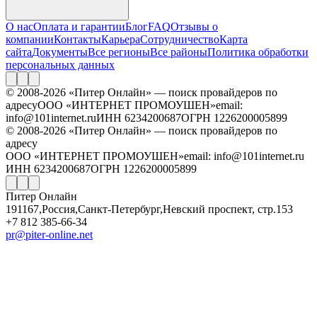
О нас
Оплата и гарантии
Блог
FAQ
Отзывы о
компании
Контакты
Карьера
Сотрудничество
Карта
сайта
Документы
Все регионы
Все районы
Политика обработки
персональных данных
© 2008-2026 «Питер Онлайн» — поиск провайдеров по
адресу
ООО «ИНТЕРНЕТ ПРОМОУШЕН»
email:
info@101internet.ru
ИНН 6234200687
ОГРН 1226200005899
© 2008-2026 «Питер Онлайн» — поиск провайдеров по
адресу
ООО «ИНТЕРНЕТ ПРОМОУШЕН»
email: info@101internet.ru
ИНН 6234200687
ОГРН 1226200005899
Питер Онлайн
191167
,
Россия
,
Санкт-Петербург
,
Невский проспект, стр.153
+7 812 385-66-34
pr@piter-online.net