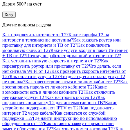
Дарим 500₽ на счёт
Хочу
Другие вопросы раздела
Как подключить интернет от T2?
Какие тарифы T2 на
интернет и телевидение доступны?
Как заказать роутер или
приставку для интернета и ТВ от T2?
Как подключить
мобильную связь от T2?
Какие услуги входят в пакет Интернет
+ ТВ от T2?
Почему не работает домашний интернет от T2?
Как устранить низкую скорость интернета от T2?
Как
перезагрузить роутер или приставку от T2?
Что делать, если
нет сигнала Wi-Fi от T2?
Как проверить скорость интернета от
T2?
Как оплатить услуги T2?
Что делать, если оплата услуг T2
не прошла?
Как зарегистрироваться в личном кабинете T2?
Как
восстановить пароль от личного кабинета T2?
Какие
возможности есть в личном кабинете T2?
Как отключить
ненужные услуги T2?
Как настроить роутер T2?
Как
подключить приставку T2 для интерактивного ТВ?
Какие
устройства поддерживают IPTV от T2?
Как подключить
интернет T2 через кабель?
Как связаться со службой
поддержки T2?
Где найти инструкцию по использованию
оборудования от T2?
Как оставить заявку на ремонт или
замену оборудования T2?
Как узнать номер договора T2?
Как