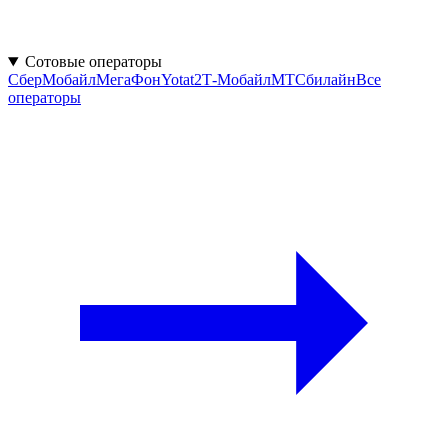
Сотовые операторы
СберМобайл
МегаФон
Yota
t2
Т‑Мобайл
МТС
билайн
Все
операторы