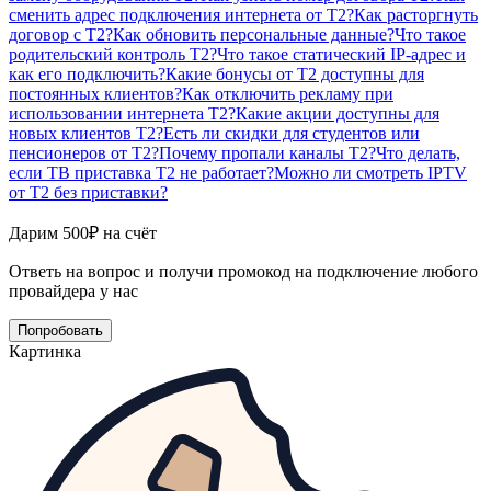
сменить адрес подключения интернета от T2?
Как расторгнуть
договор с T2?
Как обновить персональные данные?
Что такое
родительский контроль T2?
Что такое статический IP-адрес и
как его подключить?
Какие бонусы от T2 доступны для
постоянных клиентов?
Как отключить рекламу при
использовании интернета T2?
Какие акции доступны для
новых клиентов T2?
Есть ли скидки для студентов или
пенсионеров от T2?
Почему пропали каналы T2?
Что делать,
если ТВ приставка T2 не работает?
Можно ли смотреть IPTV
от T2 без приставки?
Дарим 500₽ на счёт
Ответь на вопрос и получи промокод на подключение любого
провайдера у нас
Попробовать
Картинка