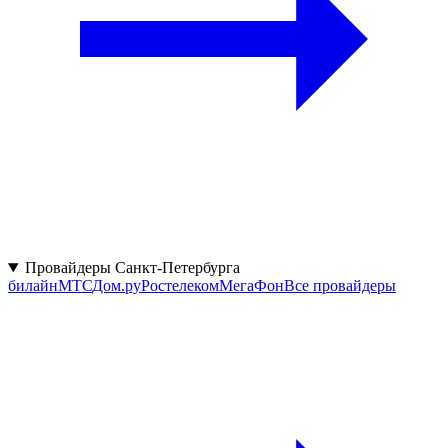
Провайдеры Санкт-Петербурга
билайн
МТС
Дом.ру
Ростелеком
МегаФон
Все провайдеры