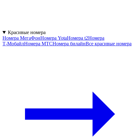
Красивые номера
Номера МегаФон
Номера Yota
Номера t2
Номера
Т‑Мобайл
Номера МТС
Номера билайн
Все красивые номера