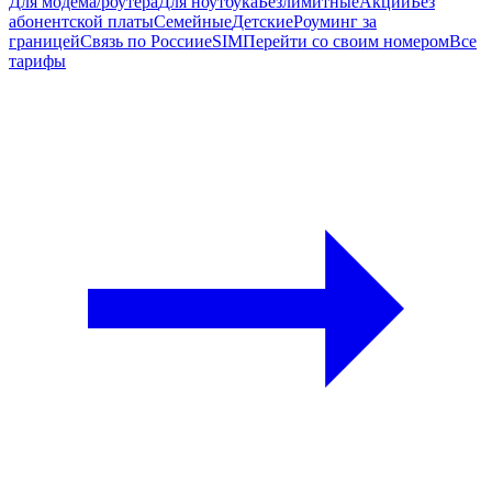
Для модема/роутера
Для ноутбука
Безлимитные
Акции
Без
абонентской платы
Семейные
Детские
Роуминг за
границей
Связь по России
eSIM
Перейти со своим номером
Все
тарифы