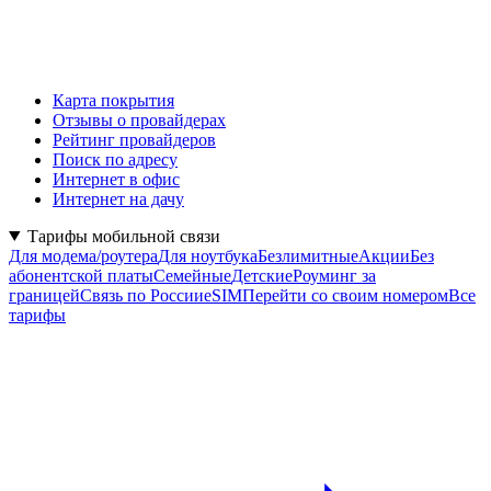
Карта покрытия
Отзывы о провайдерах
Рейтинг провайдеров
Поиск по адресу
Интернет в офис
Интернет на дачу
Тарифы мобильной связи
Для модема/роутера
Для ноутбука
Безлимитные
Акции
Без
абонентской платы
Семейные
Детские
Роуминг за
границей
Связь по России
eSIM
Перейти со своим номером
Все
тарифы