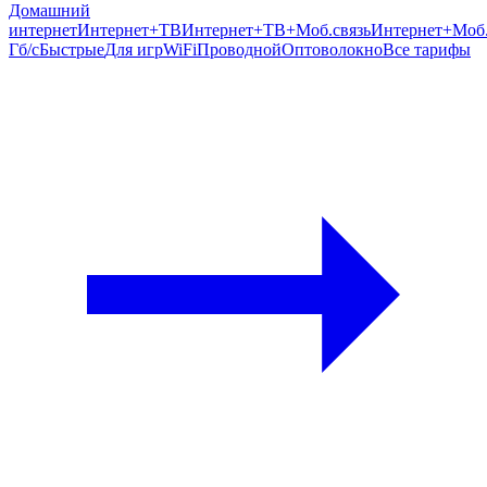
Домашний
интернет
Интернет+ТВ
Интернет+ТВ+Моб.связь
Интернет+Моб.
Гб/c
Быстрые
Для игр
WiFi
Проводной
Оптоволокно
Все тарифы