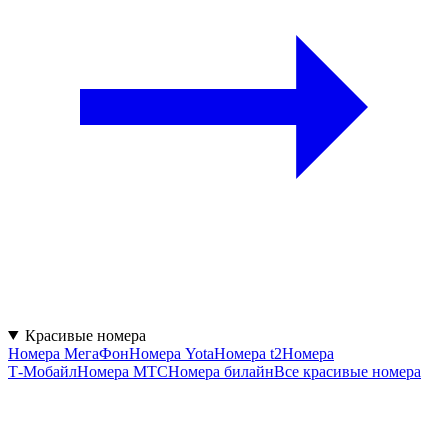
Красивые номера
Номера МегаФон
Номера Yota
Номера t2
Номера
Т‑Мобайл
Номера МТС
Номера билайн
Все красивые номера