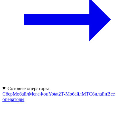
Сотовые операторы
СберМобайл
МегаФон
Yota
t2
Т‑Мобайл
МТС
билайн
Все
операторы