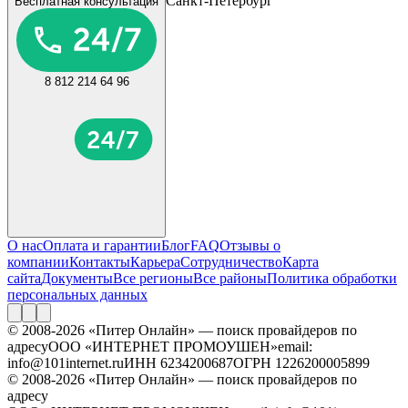
Санкт-Петербург
Бесплатная консультация
8 812 214 64 96
О нас
Оплата и гарантии
Блог
FAQ
Отзывы о
компании
Контакты
Карьера
Сотрудничество
Карта
сайта
Документы
Все регионы
Все районы
Политика обработки
персональных данных
© 2008-2026 «Питер Онлайн» — поиск провайдеров по
адресу
ООО «ИНТЕРНЕТ ПРОМОУШЕН»
email:
info@101internet.ru
ИНН 6234200687
ОГРН 1226200005899
© 2008-2026 «Питер Онлайн» — поиск провайдеров по
адресу