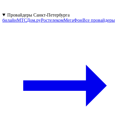
Провайдеры Санкт-Петербурга
билайн
МТС
Дом.ру
Ростелеком
МегаФон
Все провайдеры