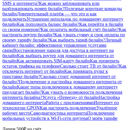
SMS и интернета?
Как можно заблокировать или
разблокировать номер билайн?
Полезные короткие команды
билайн
Доверительный платёж — что это и как
подключить
Устранение неполадок по домашнему интернету
билайн
Как пополнить баланс билайн?
Как перейти в билайн
со своим номером?
Как оплатить мобильный счёт билайн?
Как
настроить роутер билайн?
Как узнать сумму и срок оплаты по
своему тарифу билайн?
Как выбрать тариф билайн?
Личный
кабинет билайн: эффективное управление услугами
связи
Восстановление пароля для доступа в интернет на
билайн
Как выбрать роутер для домашнего интернета от
билайн
Как активировать SIM-карту билайн
Как проверить
остаток трафика на телефоне
Сколько стоит ТВ от билайн?
Как
отключить интернет от билайн
Как привязать пульт к
приставке билайн?
Сколько стоит домашний интернет от
билайн?
Подключение и настройка домашнего интернета от
билайн
Какие типы подключения к домашнему интернету
предлагает билайн?
Как узнать о возможности подключения
интернета билайна?
Услуга «Переезд» от билайн
Настройка
домашнего интернета
Работа с приложениями
Интернет по
технологии GPON
Как настроить подключение
Удалённое
рабочее место
Самодиагностика интернета
Подключение
мобильных устройств к Wi-Fi-сети роутера
О моём тарифе
Дарим 500₽ на счёт