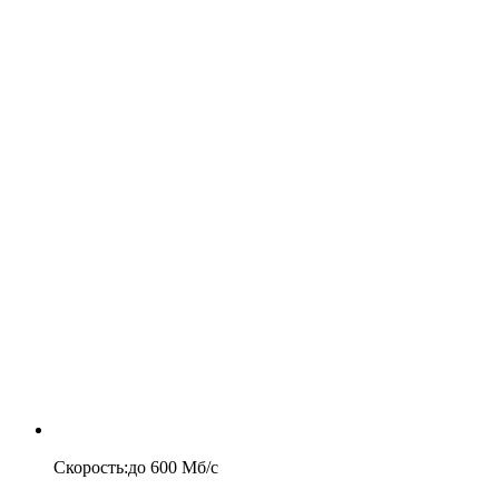
Скорость
:
до
600
Мб/c