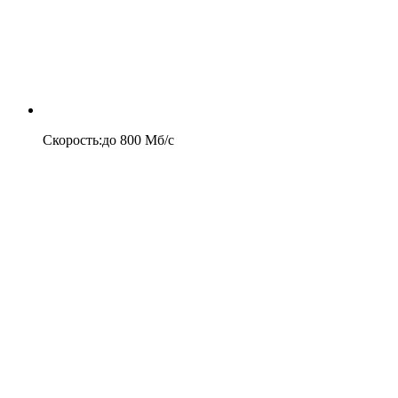
Скорость
:
до
800
Мб/c