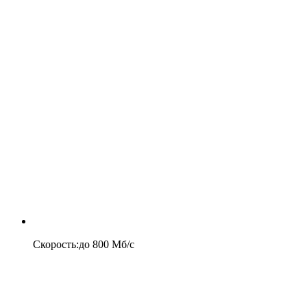
Скорость
:
до
800
Мб/c