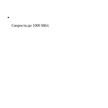
Скорость
:
до
1000
Мб/c