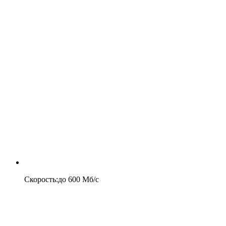
Скорость
:
до
600
Мб/c