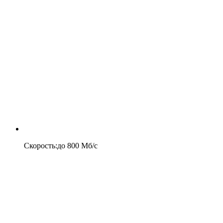
Скорость
:
до
800
Мб/c