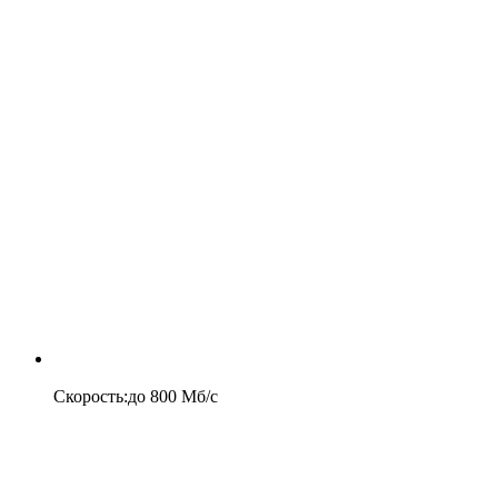
Скорость
:
до
800
Мб/c