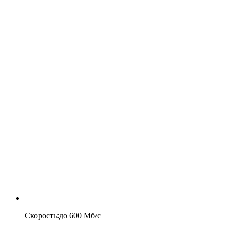
Скорость
:
до
600
Мб/c