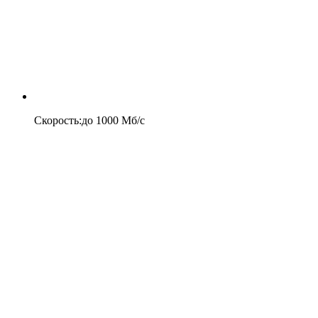
Скорость
:
до
1000
Мб/c