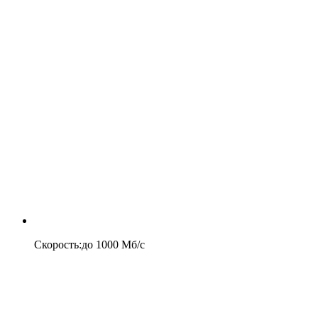
Скорость
:
до
1000
Мб/c