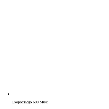
Скорость
:
до
600
Мб/c