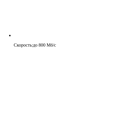
Скорость
:
до
800
Мб/c