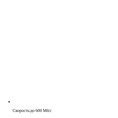
Скорость
:
до
600
Мб/c