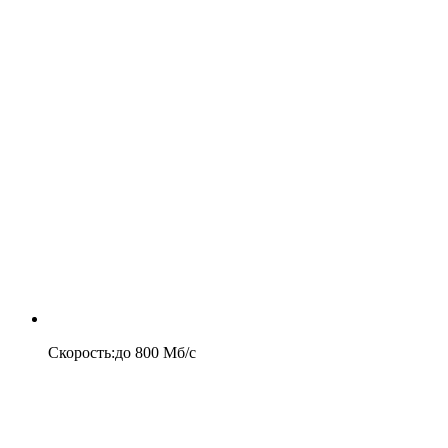
Скорость
:
до
800
Мб/c