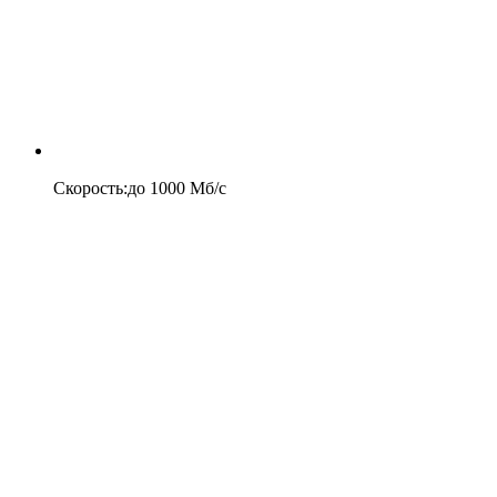
Скорость
:
до
1000
Мб/c