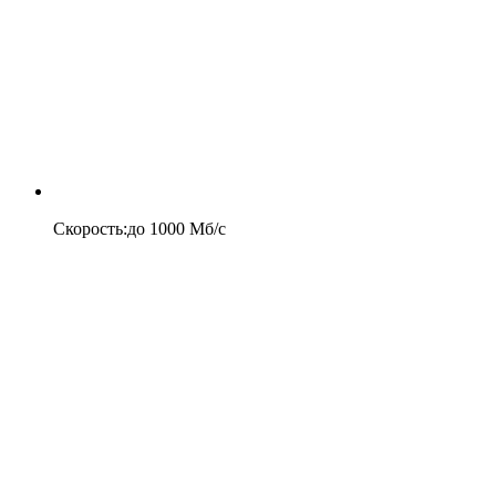
Скорость
:
до
1000
Мб/c