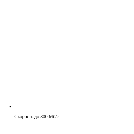
Скорость
:
до
800
Мб/c