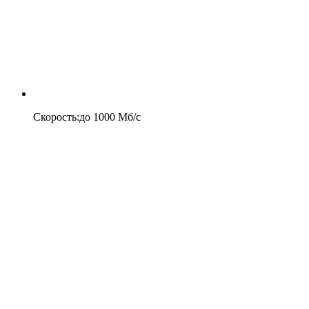
Скорость
:
до
1000
Мб/c