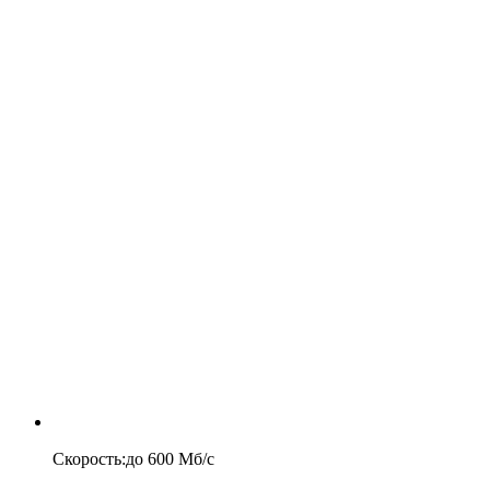
Скорость
:
до
600
Мб/c