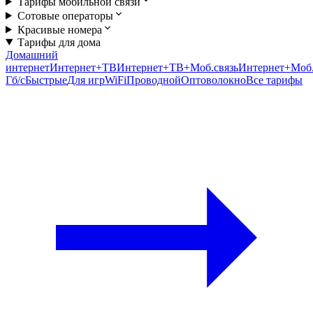
Тарифы мобильной связи
Сотовые операторы
Красивые номера
Тарифы для дома
Домашний
интернет
Интернет+ТВ
Интернет+ТВ+Моб.связь
Интернет+Моб.
Гб/c
Быстрые
Для игр
WiFi
Проводной
Оптоволокно
Все тарифы