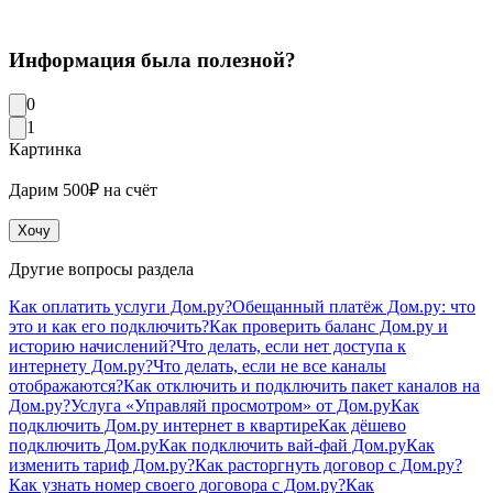
Информация была полезной?
0
1
Картинка
Дарим 500₽ на счёт
Хочу
Другие вопросы раздела
Как оплатить услуги Дом.ру?
Обещанный платёж Дом.ру: что
это и как его подключить?
Как проверить баланс Дом.ру и
историю начислений?
Что делать, если нет доступа к
интернету Дом.ру?
Что делать, если не все каналы
отображаются?
Как отключить и подключить пакет каналов на
Дом.ру?
Услуга «Управляй просмотром» от Дом.ру
Как
подключить Дом.ру интернет в квартире
Как дёшево
подключить Дом.ру
Как подключить вай-фай Дом.ру
Как
изменить тариф Дом.ру?
Как расторгнуть договор с Дом.ру?
Как узнать номер своего договора с Дом.ру?
Как