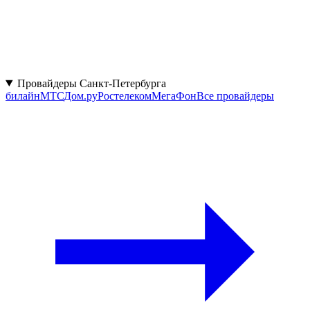
Провайдеры Санкт-Петербурга
билайн
МТС
Дом.ру
Ростелеком
МегаФон
Все провайдеры