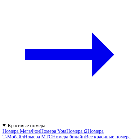
Красивые номера
Номера МегаФон
Номера Yota
Номера t2
Номера
Т‑Мобайл
Номера МТС
Номера билайн
Все красивые номера