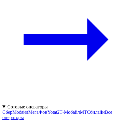
Сотовые операторы
СберМобайл
МегаФон
Yota
t2
Т‑Мобайл
МТС
билайн
Все
операторы