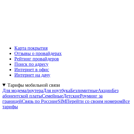
Карта покрытия
Отзывы о провайдерах
Рейтинг провайдеров
Поиск по адресу
Интернет в офис
Интернет на дачу
Тарифы мобильной связи
Для модема/роутера
Для ноутбука
Безлимитные
Акции
Без
абонентской платы
Семейные
Детские
Роуминг за
границей
Связь по России
eSIM
Перейти со своим номером
Все
тарифы