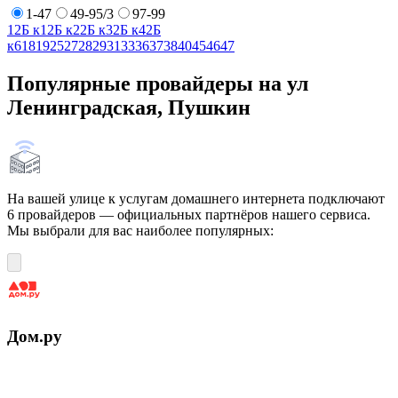
1-47
49-95/3
97-99
1
2Б к1
2Б к2
2Б к3
2Б к4
2Б
к6
18
19
25
27
28
29
31
33
36
37
38
40
45
46
47
Популярные провайдеры на ул
Ленинградская, Пушкин
На вашей улице к услугам домашнего интернета подключают
6 провайдеров — официальных партнёров нашего сервиса.
Мы выбрали для вас наиболее популярных:
Дом.ру