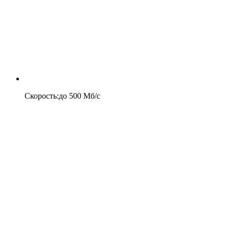
Скорость
:
до
500
Мб/c