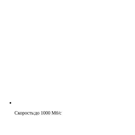
Скорость
:
до
1000
Мб/c