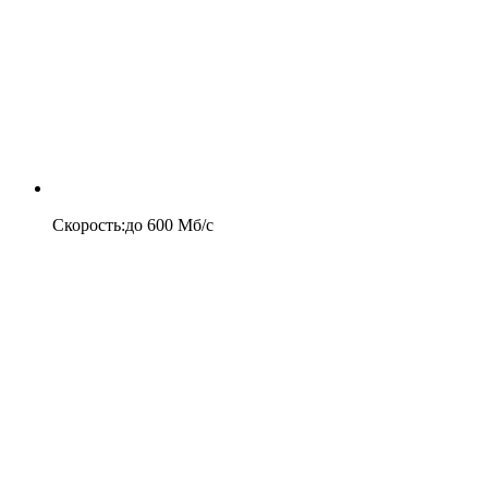
Скорость
:
до
600
Мб/c