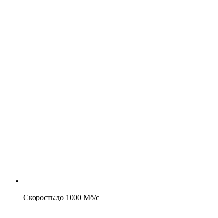
Скорость
:
до
1000
Мб/c