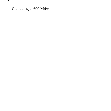
Скорость
:
до
600
Мб/c