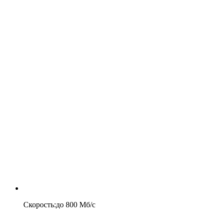
Скорость
:
до
800
Мб/c