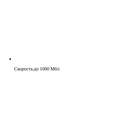
Скорость
:
до
1000
Мб/c