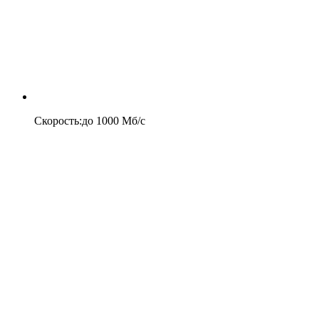
Скорость
:
до
1000
Мб/c