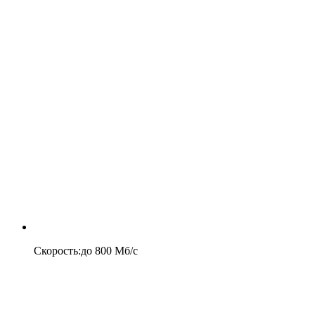
Скорость
:
до
800
Мб/c