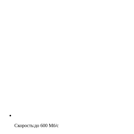
Скорость
:
до
600
Мб/c