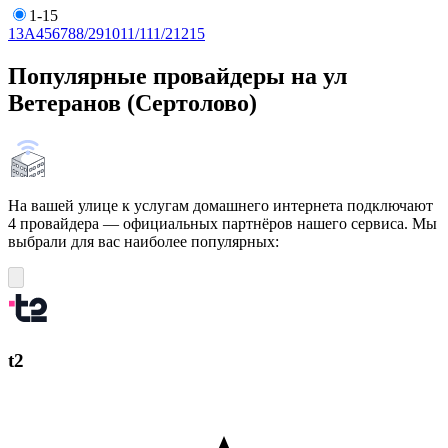
1-15
1
3А
4
5
6
7
8
8/2
9
10
11/1
11/2
12
15
Популярные провайдеры на ул
Ветеранов (Сертолово)
На вашей улице к услугам домашнего интернета подключают
4 провайдера — официальных партнёров нашего сервиса. Мы
выбрали для вас наиболее популярных:
t2