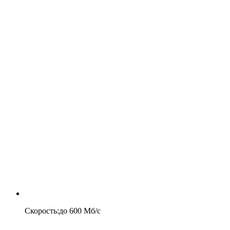
Скорость
:
до
600
Мб/c