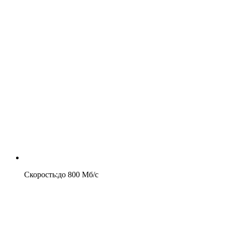
Скорость
:
до
800
Мб/c