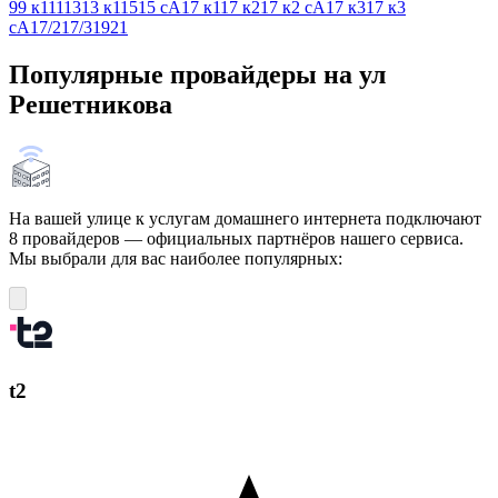
9
9 к1
11
13
13 к1
15
15 сА
17 к1
17 к2
17 к2 сА
17 к3
17 к3
сА
17/2
17/3
19
21
Популярные провайдеры на ул
Решетникова
На вашей улице к услугам домашнего интернета подключают
8 провайдеров — официальных партнёров нашего сервиса.
Мы выбрали для вас наиболее популярных:
t2