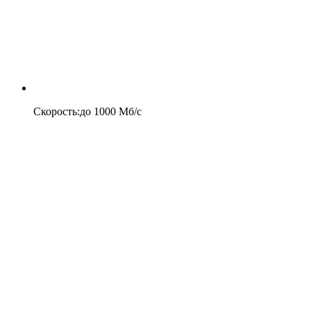
Скорость
:
до
1000
Мб/c