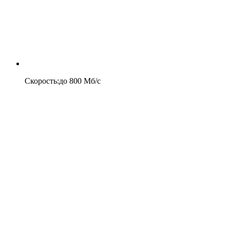
Скорость
:
до
800
Мб/c