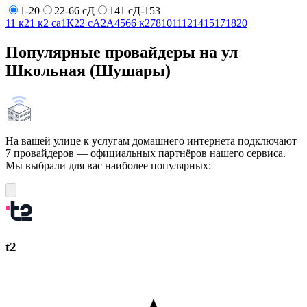
1-20
22-66 сД
141 сД-153
1
1 к2
1 к2 са
1К
2
2 сА
2А
4
5
6
6 к2
7
8
10
11
12
14
15
17
18
20
Популярные провайдеры на ул
Школьная (Шушары)
На вашей улице к услугам домашнего интернета подключают
7 провайдеров — официальных партнёров нашего сервиса.
Мы выбрали для вас наиболее популярных:
t2