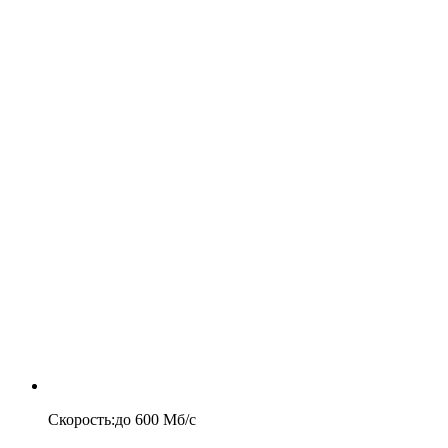
Скорость
:
до
600
Мб/c