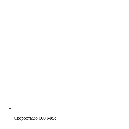
Скорость
:
до
600
Мб/c