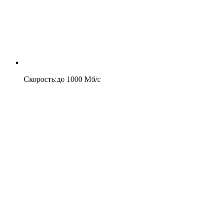
Скорость
:
до
1000
Мб/c