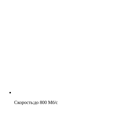
Скорость
:
до
800
Мб/c