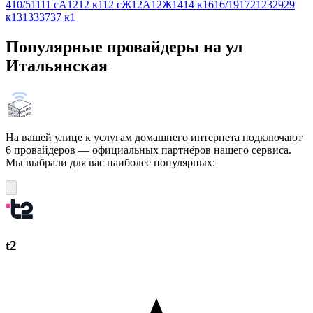
4
10/5
11
11 сА
12
12 к1
12 сЖ
12А
12Ж
14
14 к16
16/19
17
21
23
29
29
к1
31
33
37
37 к1
Популярные провайдеры на ул
Итальянская
На вашей улице к услугам домашнего интернета подключают
6 провайдеров — официальных партнёров нашего сервиса.
Мы выбрали для вас наиболее популярных:
t2