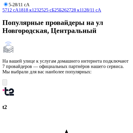
5-28/11 сА
5
7
12 сА
18
18 к1
23
25
25 сБ
25Б
26
27
28 к11
28/11 сА
Популярные провайдеры на ул
Новгородская, Центральный
На вашей улице к услугам домашнего интернета подключают
7 провайдеров — официальных партнёров нашего сервиса.
Мы выбрали для вас наиболее популярных:
t2