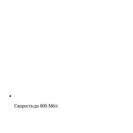
Скорость
:
до
800
Мб/c