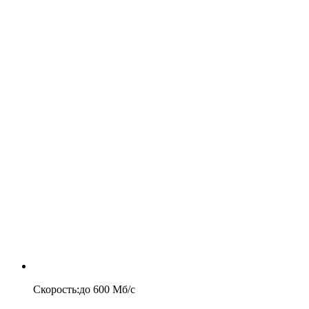
Скорость
:
до
600
Мб/c