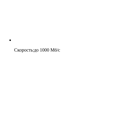
Скорость
:
до
1000
Мб/c