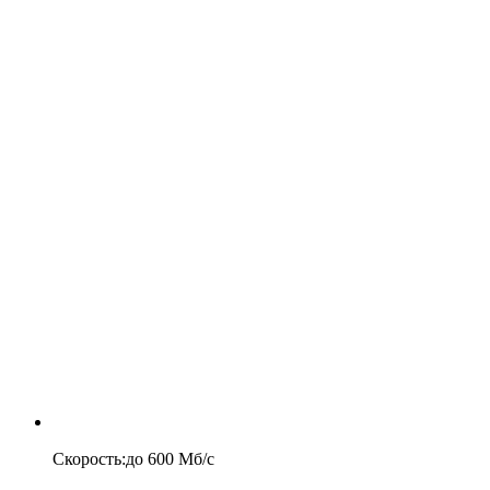
Скорость
:
до
600
Мб/c