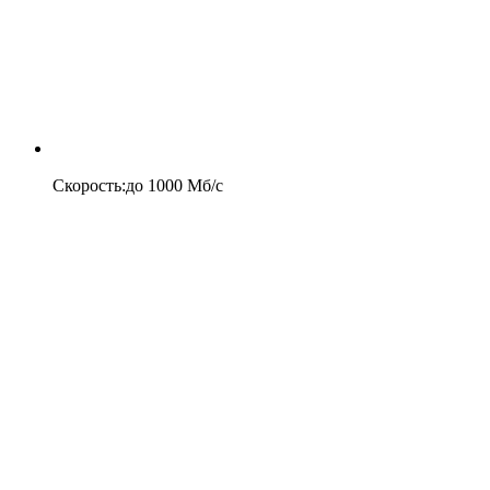
Скорость
:
до
1000
Мб/c