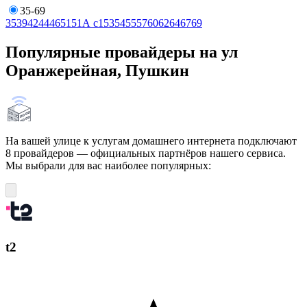
35-69
35
39
42
44
46
51
51А с1
53
54
55
57
60
62
64
67
69
Популярные провайдеры на ул
Оранжерейная, Пушкин
На вашей улице к услугам домашнего интернета подключают
8 провайдеров — официальных партнёров нашего сервиса.
Мы выбрали для вас наиболее популярных:
t2