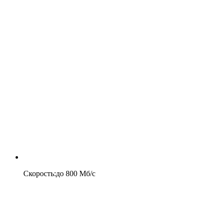
Скорость
:
до
800
Мб/c