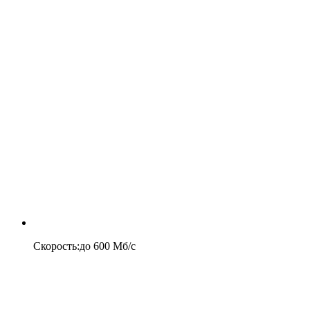
Скорость
:
до
600
Мб/c