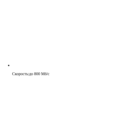
Скорость
:
до
800
Мб/c