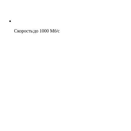
Скорость
:
до
1000
Мб/c