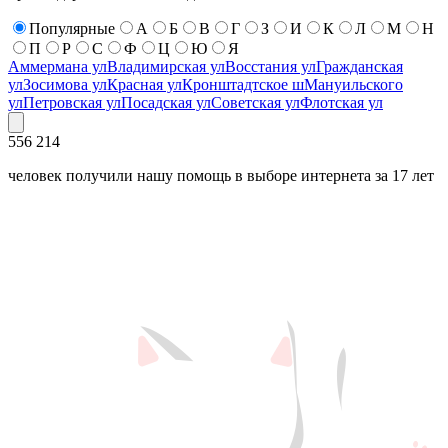
Популярные
А
Б
В
Г
З
И
К
Л
М
Н
П
Р
С
Ф
Ц
Ю
Я
Аммермана ул
Владимирская ул
Восстания ул
Гражданская
ул
Зосимова ул
Красная ул
Кронштадтское ш
Мануильского
ул
Петровская ул
Посадская ул
Советская ул
Флотская ул
556 214
человек получили нашу помощь в выборе интернета за 17 лет