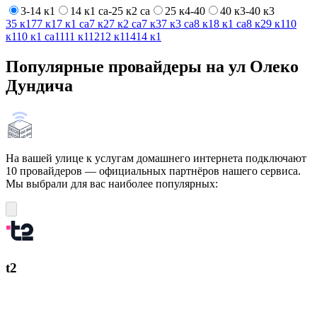
3-14 к1
14 к1 са-25 к2 са
25 к4-40
40 к3-40 к3
3
5 к1
7
7 к1
7 к1 са
7 к2
7 к2 са
7 к3
7 к3 са
8 к1
8 к1 са
8 к2
9 к1
10
к1
10 к1 са
11
11 к1
12
12 к1
14
14 к1
Популярные провайдеры на ул Олеко
Дундича
На вашей улице к услугам домашнего интернета подключают
10 провайдеров — официальных партнёров нашего сервиса.
Мы выбрали для вас наиболее популярных:
t2