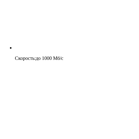
Скорость
:
до
1000
Мб/c