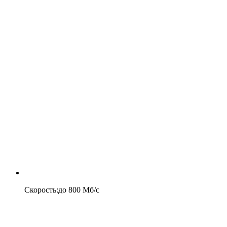
Скорость
:
до
800
Мб/c