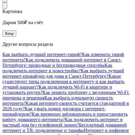
Картинка
Дарим 500₽ на счёт
Хочу
Другие вопросы раздела
Как выбрать лучший интернет-тариф?
Как изменить тариф
интернета?
Как подключить домашний интернет в Санкт-
Петербурге: проводные и беспроводные способы
Как
подключить интернет в новостройке?
Как выбрать лучший
интернет-провайдер для дома в Санкт-Петербурге?
Какие
существуют типы подключения к интернету и как выбрать
лучший вариант?
Как подключить Wi-Fi в квартире и
установить роутер?
Как решить проблему с медленным Wi-Fi:
причины и решения
Как выбрать идеальную скорость
интернета?
Какая интернет-скорость считается стандартной в
2026 году?
Как узнать номер договора с интернет-
провайдером?
Как временно заблокировать и приостановить
работу домашнего интернета?
Как подключить интернет в
частный дом без телефонной линии?
Бесплатный домашний
интернет и ТВ: подключение и тарифы
Интернет и цифровое