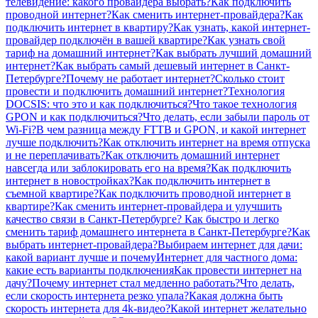
телевидение: какого провайдера выбрать?
Как подключить
проводной интернет?
Как сменить интернет-провайдера?
Как
подключить интернет в квартиру?
Как узнать, какой интернет-
провайдер подключён в вашей квартире?
Как узнать свой
тариф на домашний интернет?
Как выбрать лучший домашний
интернет?
Как выбрать самый дешевый интернет в Санкт-
Петербурге?
Почему не работает интернет?
Сколько стоит
провести и подключить домашний интернет?
Технология
DOCSIS: что это и как подключиться?
Что такое технология
GPON и как подключиться?
Что делать, если забыли пароль от
Wi-Fi?
В чем разница между FTTB и GPON, и какой интернет
лучше подключить?
Как отключить интернет на время отпуска
и не переплачивать?
Как отключить домашний интернет
навсегда или заблокировать его на время?
Как подключить
интернет в новостройках?
Как подключить интернет в
съемной квартире?
Как подключить проводной интернет в
квартире?
Как сменить интернет-провайдера и улучшить
качество связи в Санкт-Петербурге?
Как быстро и легко
сменить тариф домашнего интернета в Санкт-Петербурге?
Как
выбрать интернет-провайдера?
Выбираем интернет для дачи:
какой вариант лучше и почему
Интернет для частного дома:
какие есть варианты подключения
Как провести интернет на
дачу?
Почему интернет стал медленно работать?
Что делать,
если скорость интернета резко упала?
Какая должна быть
скорость интернета для 4k-видео?
Какой интернет желательно