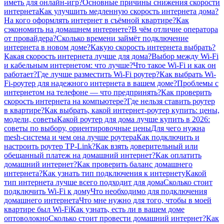
иметь для онлайн-игр?
Основные причины снижения скорости
интернета
Как улучшить медленную скорость интернета дома?
На кого оформлять интернет в съёмной квартире?
Как
сэкономить на домашнем интернете?
В чём отличие оператора
от провайдера?
Сколько времени займёт подключение
интернета в новом доме?
Какую скорость интернета выбрать?
Какая скорость интернета лучше для дома?
Выбор между Wi-Fi
и кабельным интернетом: что лучше?
Что такое Wi-Fi и как он
работает?
Где лучше разместить Wi-Fi роутер?
Как выбрать Wi-
Fi-роутер для надежного интернета в вашем доме?
Проблемы с
интернетом на телефоне — что предпринять?
Как проверить
скорость интернета на компьютере?
Где нельзя ставить роутер
в квартире?
Как выбрать, какой интернет-роутер купить: цены,
модели, советы
Какой роутер для дома лучше купить в 2026:
советы по выбору, ориентировочные цены
Для чего нужна
mesh-система и чем она лучше роутера
Как подключить и
настроить роутер TP-Link?
Как взять доверительный или
обещанный платеж на домашний интернет?
Как оплатить
домашний интернет?
Как проверить баланс домашнего
интернета?
Как узнать тип подключения к интернету
Какой
тип интернета лучше всего подходит для дома
Сколько стоит
подключить Wi-Fi к дому
Что необходимо для подключения
домашнего интернета
Что мне нужно для того, чтобы в моей
квартире был Wi-Fi
Как узнать, есть ли в вашем доме
оптоволокно
Сколько стоит провести домашний интернет?
Как