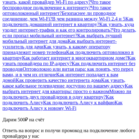
узнать, какой провайдер Wi-Fi по адресу?
Что такое
беспроводное подключение к интернету?
Что такое
оптоволоконный интернет?
Безопаснее ли проводное
соединение, чем Wi-Fi?
В чем разница между Wi-Fi 2.4 и 5
Как
подключить домашний интернет в квартиру?
Как узнать, куда
уходит интернет-трафик и как его контролировать?
Что делать,
если пропал мобильный интернет?
Как выбрать лучший
мобильный интернет для дома
Как выбрать интернет-
усилитель для дачи
Как узнать, к какому оператору
принадлежит номер телефона
Как подключить оптоволокно в
квартиру
Как работает интернет в многоквартирном доме?
Как
узнать провайдера по IP-адресу?
Как подключить интернет без
проводов
Оптоволокно или витая пара: как понять, что перед
вами, и в чем их отличие
Как интернет попадает к вам
домой
Как проверить качество интернета дома
Как узнать,
какое кабельное телевидение доступно по вашему адресу
Как
выбрать интернет для квартиры: просто о важном
Можно ли
подключить двух провайдеров в одну квартиру?
Как
подключить Алису
Как подключить Алису к вайфаю
Как
подключить Алису к новому Wi-Fi
Дарим 500₽ на счёт
Ответь на вопрос и получи промокод на подключение любого
провайдера у нас