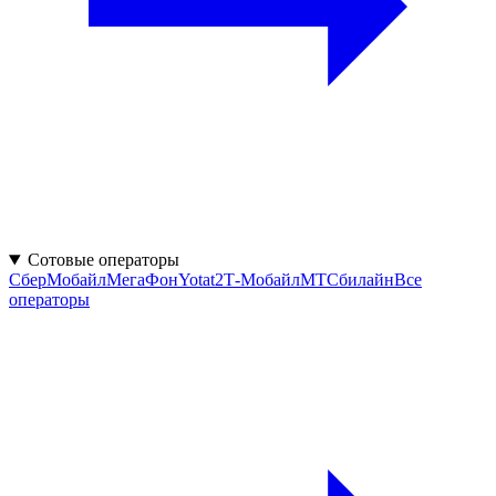
Сотовые операторы
СберМобайл
МегаФон
Yota
t2
Т‑Мобайл
МТС
билайн
Все
операторы