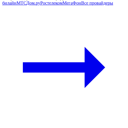
билайн
МТС
Дом.ру
Ростелеком
МегаФон
Все провайдеры