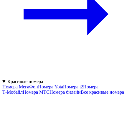
Красивые номера
Номера МегаФон
Номера Yota
Номера t2
Номера
Т‑Мобайл
Номера МТС
Номера билайн
Все красивые номера