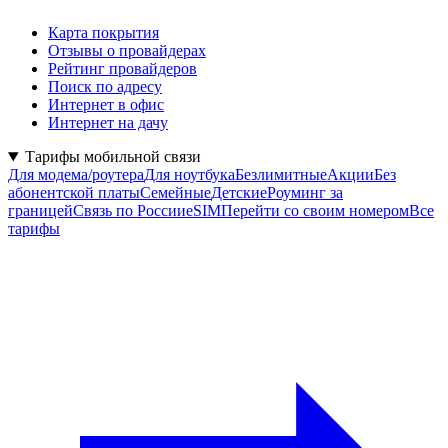
Карта покрытия
Отзывы о провайдерах
Рейтинг провайдеров
Поиск по адресу
Интернет в офис
Интернет на дачу
Тарифы мобильной связи
Для модема/роутера
Для ноутбука
Безлимитные
Акции
Без
абонентской платы
Семейные
Детские
Роуминг за
границей
Связь по России
eSIM
Перейти со своим номером
Все
тарифы