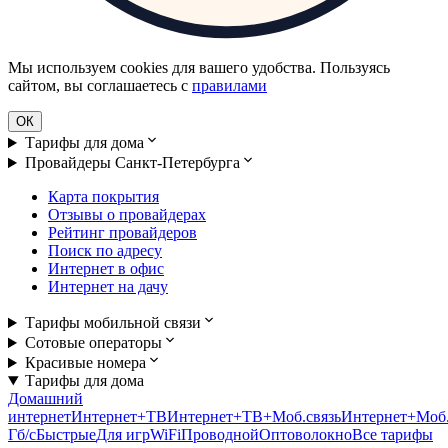
Мы используем cookies для вашего удобства. Пользуясь
сайтом, вы соглашаетесь с
правилами
ОК
Тарифы для дома
Провайдеры Санкт-Петербурга
Карта покрытия
Отзывы о провайдерах
Рейтинг провайдеров
Поиск по адресу
Интернет в офис
Интернет на дачу
Тарифы мобильной связи
Сотовые операторы
Красивые номера
Тарифы для дома
Домашний
интернет
Интернет+ТВ
Интернет+ТВ+Моб.связь
Интернет+Моб.
Гб/c
Быстрые
Для игр
WiFi
Проводной
Оптоволокно
Все тарифы