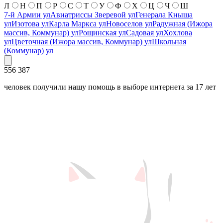
Л
Н
П
Р
С
Т
У
Ф
Х
Ц
Ч
Ш
7-й Армии ул
Авиатриссы Зверевой ул
Генерала Кныша
ул
Изотова ул
Карла Маркса ул
Новоселов ул
Радужная (Ижора
массив, Коммунар) ул
Рощинская ул
Садовая ул
Хохлова
ул
Цветочная (Ижора массив, Коммунар) ул
Школьная
(Коммунар) ул
556 387
человек получили нашу помощь в выборе интернета за 17 лет