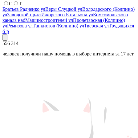
С
Т
Братьев Радченко ул
Веры Слуцкой ул
Володарского (Колпино)
ул
Заводской пр-кт
Ижорского Батальона ул
Комсомольского
канала наб
Машиностроителей ул
Пролетарская (Колпино)
ул
Ремизова ул
Танкистов (Колпино) ул
Тверская ул
Трудящихся
б-р
556 314
человек получили нашу помощь в выборе интернета за 17 лет