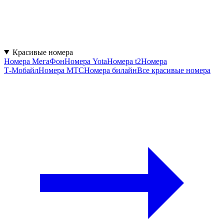
Красивые номера
Номера МегаФон
Номера Yota
Номера t2
Номера
Т‑Мобайл
Номера МТС
Номера билайн
Все красивые номера