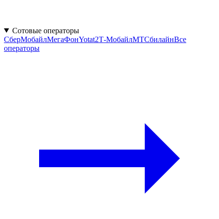
Сотовые операторы
СберМобайл
МегаФон
Yota
t2
Т‑Мобайл
МТС
билайн
Все
операторы