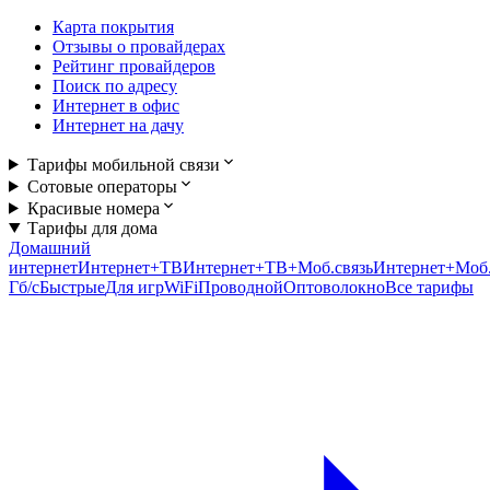
Карта покрытия
Отзывы о провайдерах
Рейтинг провайдеров
Поиск по адресу
Интернет в офис
Интернет на дачу
Тарифы мобильной связи
Сотовые операторы
Красивые номера
Тарифы для дома
Домашний
интернет
Интернет+ТВ
Интернет+ТВ+Моб.связь
Интернет+Моб.
Гб/c
Быстрые
Для игр
WiFi
Проводной
Оптоволокно
Все тарифы