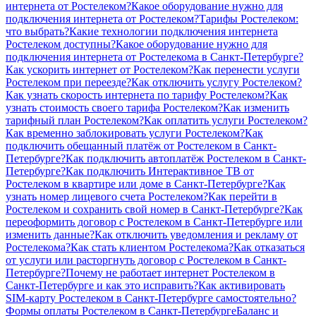
интернета от Ростелеком?
Какое оборудование нужно для
подключения интернета от Ростелеком?
Тарифы Ростелеком:
что выбрать?
Какие технологии подключения интернета
Ростелеком доступны?
Какое оборудование нужно для
подключения интернета от Ростелекома в Санкт-Петербурге?
Как ускорить интернет от Ростелеком?
Как перенести услуги
Ростелеком при переезде?
Как отключить услугу Ростелеком?
Как узнать скорость интернета по тарифу Ростелеком?
Как
узнать стоимость своего тарифа Ростелеком?
Как изменить
тарифный план Ростелеком?
Как оплатить услуги Ростелеком?
Как временно заблокировать услуги Ростелеком?
Как
подключить обещанный платёж от Ростелеком в Санкт-
Петербурге?
Как подключить автоплатёж Ростелеком в Санкт-
Петербурге?
Как подключить Интерактивное ТВ от
Ростелеком в квартире или доме в Санкт-Петербурге?
Как
узнать номер лицевого счета Ростелеком?
Как перейти в
Ростелеком и сохранить свой номер в Санкт-Петербурге?
Как
переоформить договор с Ростелеком в Санкт-Петербурге или
изменить данные?
Как отключить уведомления и рекламу от
Ростелекома?
Как стать клиентом Ростелекома?
Как отказаться
от услуги или расторгнуть договор с Ростелеком в Санкт-
Петербурге?
Почему не работает интернет Ростелеком в
Санкт-Петербурге и как это исправить?
Как активировать
SIM-карту Ростелеком в Санкт-Петербурге самостоятельно?
Формы оплаты Ростелеком в Санкт-Петербурге
Баланс и