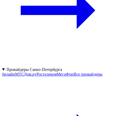
Провайдеры Санкт-Петербурга
билайн
МТС
Дом.ру
Ростелеком
МегаФон
Все провайдеры