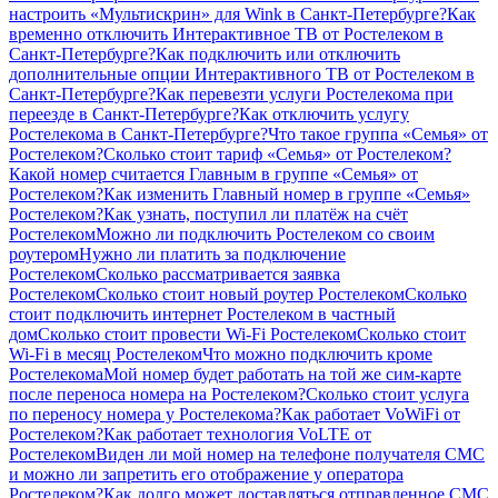
настроить «Мультискрин» для Wink в Санкт-Петербурге?
Как
временно отключить Интерактивное ТВ от Ростелеком в
Санкт-Петербурге?
Как подключить или отключить
дополнительные опции Интерактивного ТВ от Ростелеком в
Санкт-Петербурге?
Как перевезти услуги Ростелекома при
переезде в Санкт-Петербурге?
Как отключить услугу
Ростелекома в Санкт-Петербурге?
Что такое группа «Семья» от
Ростелеком?
Сколько стоит тариф «Семья» от Ростелеком?
Какой номер считается Главным в группе «Семья» от
Ростелеком?
Как изменить Главный номер в группе «Семья»
Ростелеком?
Как узнать, поступил ли платёж на счёт
Ростелеком
Можно ли подключить Ростелеком со своим
роутером
Нужно ли платить за подключение
Ростелеком
Сколько рассматривается заявка
Ростелеком
Сколько стоит новый роутер Ростелеком
Сколько
стоит подключить интернет Ростелеком в частный
дом
Сколько стоит провести Wi-Fi Ростелеком
Сколько стоит
Wi-Fi в месяц Ростелеком
Что можно подключить кроме
Ростелекома
Мой номер будет работать на той же сим-карте
после переноса номера на Ростелеком?
Сколько стоит услуга
по переносу номера у Ростелекома?
Как работает VoWiFi от
Ростелеком?
Как работает технология VoLTE от
Ростелеком
Виден ли мой номер на телефоне получателя СМС
и можно ли запретить его отображение у оператора
Ростелеком?
Как долго может доставляться отправленное СМС