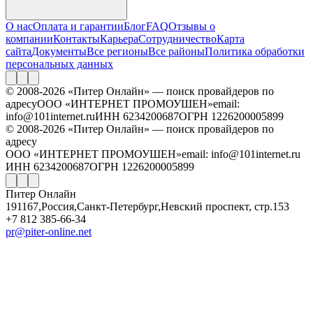
О нас
Оплата и гарантии
Блог
FAQ
Отзывы о
компании
Контакты
Карьера
Сотрудничество
Карта
сайта
Документы
Все регионы
Все районы
Политика обработки
персональных данных
© 2008-2026 «Питер Онлайн» — поиск провайдеров по
адресу
ООО «ИНТЕРНЕТ ПРОМОУШЕН»
email:
info@101internet.ru
ИНН 6234200687
ОГРН 1226200005899
© 2008-2026 «Питер Онлайн» — поиск провайдеров по
адресу
ООО «ИНТЕРНЕТ ПРОМОУШЕН»
email: info@101internet.ru
ИНН 6234200687
ОГРН 1226200005899
Питер Онлайн
191167
,
Россия
,
Санкт-Петербург
,
Невский проспект, стр.153
+7 812 385-66-34
pr@piter-online.net