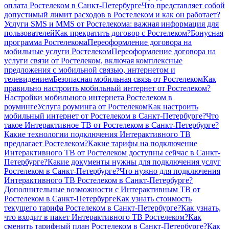
оплата Ростелеком в Санкт-Петербурге
Что представляет собой
допустимый лимит расходов в Ростелеком и как он работает?
Услуги SMS и MMS от Ростелекома: важная информация для
пользователей
Как прекратить договор с Ростелеком?
Бонусная
программа Ростелекома
Переоформление договора на
мобильные услуги Ростелеком
Переоформление договора на
услуги связи от Ростелеком, включая комплексные
предложения с мобильной связью, интернетом и
телевидением
Безопасная мобильная связь от Ростелеком
Как
правильно настроить мобильный интернет от Ростелеком?
Настройки мобильного интернета Ростелеком в
роуминге
Услуга роуминга от Ростелеком
Как настроить
мобильный интернет от Ростелеком в Санкт-Петербурге?
Что
такое Интерактивное ТВ от Ростелеком в Санкт-Петербурге?
Какие технологии подключения Интерактивного ТВ
предлагает Ростелеком?
Какие тарифы на подключение
Интерактивного ТВ от Ростелеком доступны сейчас в Санкт-
Петербурге?
Какие документы нужны для подключения услуг
Ростелеком в Санкт-Петербурге?
Что нужно для подключения
Интерактивного ТВ Ростелеком в Санкт-Петербурге?
Дополнительные возможности с Интерактивным ТВ от
Ростелеком в Санкт-Петербурге
Как узнать стоимость
текущего тарифа Ростелеком в Санкт-Петербурге?
Как узнать,
что входит в пакет Интерактивного ТВ Ростелеком?
Как
сменить тарифный план Ростелеком в Санкт-Петербурге?
Как