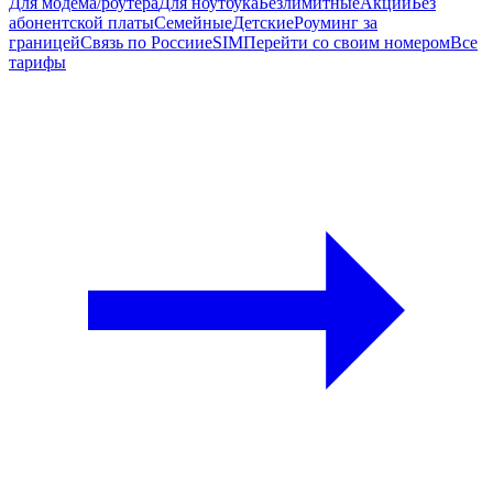
Для модема/роутера
Для ноутбука
Безлимитные
Акции
Без
абонентской платы
Семейные
Детские
Роуминг за
границей
Связь по России
eSIM
Перейти со своим номером
Все
тарифы