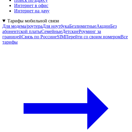
Поиск по адресу
Интернет в офис
Интернет на дачу
Тарифы мобильной связи
Для модема/роутера
Для ноутбука
Безлимитные
Акции
Без
абонентской платы
Семейные
Детские
Роуминг за
границей
Связь по России
eSIM
Перейти со своим номером
Все
тарифы