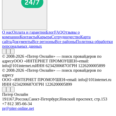
О нас
Оплата и гарантии
Блог
FAQ
Отзывы о
компании
Контакты
Карьера
Сотрудничество
Карта
сайта
Документы
Все регионы
Все районы
Политика обработки
персональных данных
© 2008-2026 «Питер Онлайн» — поиск провайдеров по
адресу
ООО «ИНТЕРНЕТ ПРОМОУШЕН»
email:
info@101internet.ru
ИНН 6234200687
ОГРН 1226200005899
© 2008-2026 «Питер Онлайн» — поиск провайдеров по
адресу
ООО «ИНТЕРНЕТ ПРОМОУШЕН»
email: info@101internet.ru
ИНН 6234200687
ОГРН 1226200005899
Питер Онлайн
191167
,
Россия
,
Санкт-Петербург
,
Невский проспект, стр.153
+7 812 385-66-34
pr@piter-online.net