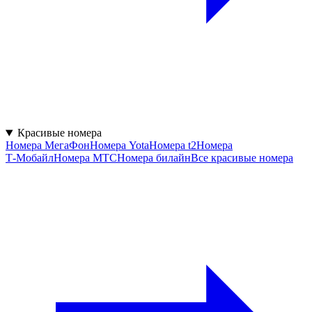
Красивые номера
Номера МегаФон
Номера Yota
Номера t2
Номера
Т‑Мобайл
Номера МТС
Номера билайн
Все красивые номера