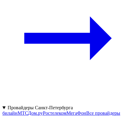
Провайдеры Санкт-Петербурга
билайн
МТС
Дом.ру
Ростелеком
МегаФон
Все провайдеры