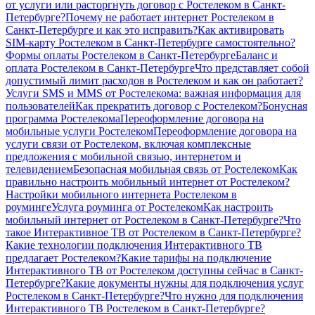
от услуги или расторгнуть договор с Ростелеком в Санкт-
Петербурге?
Почему не работает интернет Ростелеком в
Санкт-Петербурге и как это исправить?
Как активировать
SIM-карту Ростелеком в Санкт-Петербурге самостоятельно?
Формы оплаты Ростелеком в Санкт-Петербурге
Баланс и
оплата Ростелеком в Санкт-Петербурге
Что представляет собой
допустимый лимит расходов в Ростелеком и как он работает?
Услуги SMS и MMS от Ростелекома: важная информация для
пользователей
Как прекратить договор с Ростелеком?
Бонусная
программа Ростелекома
Переоформление договора на
мобильные услуги Ростелеком
Переоформление договора на
услуги связи от Ростелеком, включая комплексные
предложения с мобильной связью, интернетом и
телевидением
Безопасная мобильная связь от Ростелеком
Как
правильно настроить мобильный интернет от Ростелеком?
Настройки мобильного интернета Ростелеком в
роуминге
Услуга роуминга от Ростелеком
Как настроить
мобильный интернет от Ростелеком в Санкт-Петербурге?
Что
такое Интерактивное ТВ от Ростелеком в Санкт-Петербурге?
Какие технологии подключения Интерактивного ТВ
предлагает Ростелеком?
Какие тарифы на подключение
Интерактивного ТВ от Ростелеком доступны сейчас в Санкт-
Петербурге?
Какие документы нужны для подключения услуг
Ростелеком в Санкт-Петербурге?
Что нужно для подключения
Интерактивного ТВ Ростелеком в Санкт-Петербурге?