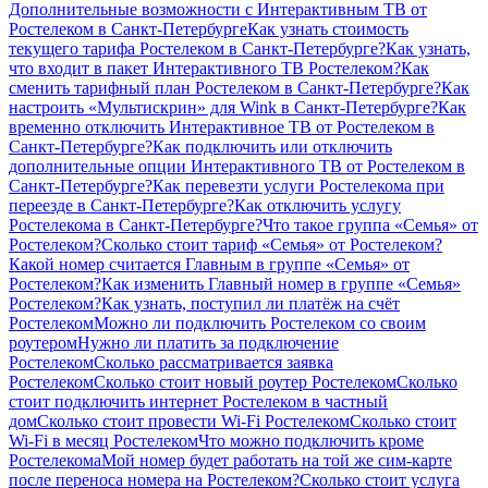
Дополнительные возможности с Интерактивным ТВ от
Ростелеком в Санкт-Петербурге
Как узнать стоимость
текущего тарифа Ростелеком в Санкт-Петербурге?
Как узнать,
что входит в пакет Интерактивного ТВ Ростелеком?
Как
сменить тарифный план Ростелеком в Санкт-Петербурге?
Как
настроить «Мультискрин» для Wink в Санкт-Петербурге?
Как
временно отключить Интерактивное ТВ от Ростелеком в
Санкт-Петербурге?
Как подключить или отключить
дополнительные опции Интерактивного ТВ от Ростелеком в
Санкт-Петербурге?
Как перевезти услуги Ростелекома при
переезде в Санкт-Петербурге?
Как отключить услугу
Ростелекома в Санкт-Петербурге?
Что такое группа «Семья» от
Ростелеком?
Сколько стоит тариф «Семья» от Ростелеком?
Какой номер считается Главным в группе «Семья» от
Ростелеком?
Как изменить Главный номер в группе «Семья»
Ростелеком?
Как узнать, поступил ли платёж на счёт
Ростелеком
Можно ли подключить Ростелеком со своим
роутером
Нужно ли платить за подключение
Ростелеком
Сколько рассматривается заявка
Ростелеком
Сколько стоит новый роутер Ростелеком
Сколько
стоит подключить интернет Ростелеком в частный
дом
Сколько стоит провести Wi-Fi Ростелеком
Сколько стоит
Wi-Fi в месяц Ростелеком
Что можно подключить кроме
Ростелекома
Мой номер будет работать на той же сим-карте
после переноса номера на Ростелеком?
Сколько стоит услуга