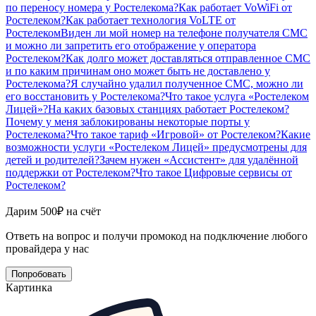
по переносу номера у Ростелекома?
Как работает VoWiFi от
Ростелеком?
Как работает технология VoLTE от
Ростелеком
Виден ли мой номер на телефоне получателя СМС
и можно ли запретить его отображение у оператора
Ростелеком?
Как долго может доставляться отправленное СМС
и по каким причинам оно может быть не доставлено у
Ростелекома?
Я случайно удалил полученное СМС, можно ли
его восстановить у Ростелекома?
Что такое услуга «Ростелеком
Лицей»?
На каких базовых станциях работает Ростелеком?
Почему у меня заблокированы некоторые порты у
Ростелекома?
Что такое тариф «Игровой» от Ростелеком?
Какие
возможности услуги «Ростелеком Лицей» предусмотрены для
детей и родителей?
Зачем нужен «Ассистент» для удалённой
поддержки от Ростелеком?
Что такое Цифровые сервисы от
Ростелеком?
Дарим 500₽ на счёт
Ответь на вопрос и получи промокод на подключение любого
провайдера у нас
Попробовать
Картинка