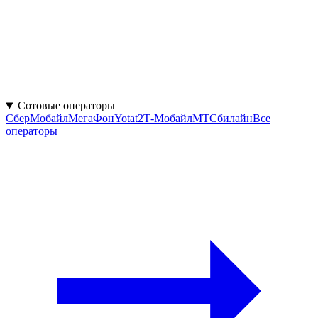
Сотовые операторы
СберМобайл
МегаФон
Yota
t2
Т‑Мобайл
МТС
билайн
Все
операторы