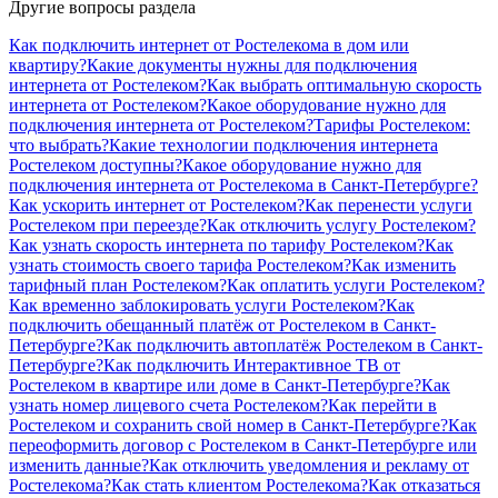
Другие вопросы раздела
Как подключить интернет от Ростелекома в дом или
квартиру?
Какие документы нужны для подключения
интернета от Ростелеком?
Как выбрать оптимальную скорость
интернета от Ростелеком?
Какое оборудование нужно для
подключения интернета от Ростелеком?
Тарифы Ростелеком:
что выбрать?
Какие технологии подключения интернета
Ростелеком доступны?
Какое оборудование нужно для
подключения интернета от Ростелекома в Санкт-Петербурге?
Как ускорить интернет от Ростелеком?
Как перенести услуги
Ростелеком при переезде?
Как отключить услугу Ростелеком?
Как узнать скорость интернета по тарифу Ростелеком?
Как
узнать стоимость своего тарифа Ростелеком?
Как изменить
тарифный план Ростелеком?
Как оплатить услуги Ростелеком?
Как временно заблокировать услуги Ростелеком?
Как
подключить обещанный платёж от Ростелеком в Санкт-
Петербурге?
Как подключить автоплатёж Ростелеком в Санкт-
Петербурге?
Как подключить Интерактивное ТВ от
Ростелеком в квартире или доме в Санкт-Петербурге?
Как
узнать номер лицевого счета Ростелеком?
Как перейти в
Ростелеком и сохранить свой номер в Санкт-Петербурге?
Как
переоформить договор с Ростелеком в Санкт-Петербурге или
изменить данные?
Как отключить уведомления и рекламу от
Ростелекома?
Как стать клиентом Ростелекома?
Как отказаться